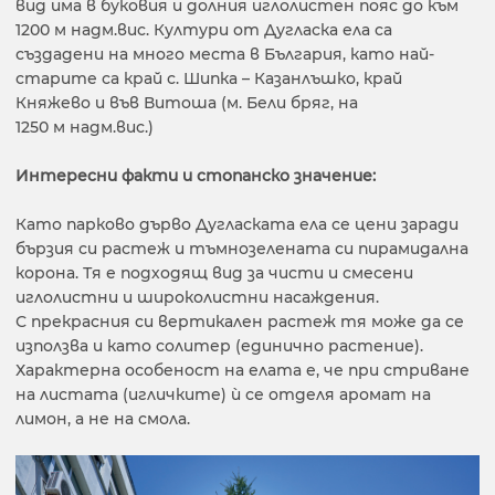
вид има в буковия и долния иглолистен пояс до към
1200 м надм.вис. Култури от Дугласка ела са
създадени на много места в България, като най-
старите са край с. Шипка – Казанлъшко, край
Княжево и във Витоша (м. Бели бряг, на
1250 м надм.вис.)
Интересни факти и стопанско значение:
Като парково дърво Дугласката ела се цени заради
бързия си растеж и тъмнозелената си пирамидална
корона. Тя е подходящ вид за чисти и смесени
иглолистни и широколистни насаждения.
С прекрасния си вертикален растеж тя може да се
използва и като солитер (единично растение).
Характерна особеност на елата е, че при стриване
на листата (игличките) ѝ се отделя аромат на
лимон, а не на смола.