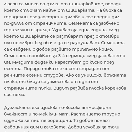
люспи са много по-дълги от шишарковите, поради
което стърчат навън от шишарката. На върха са
триделни, със заострени дялове и със среден дял,
по-дълъг от страничните. Семената са заоблено
триъгълни с крилца. Узряват за една година, след
което шишарките се разтварят през октомври
или ноември, без обаче да се разрушават. Семената
са снабдени с добре развито триъгълно крило.
Семената поникват за 3-4 седмици след засяването
им. Младите фиданки нарастват до късно през
есента. Поради това те често страдат от
ранните есенни студове. Ако се унищожи връхната
пъпка, тя бързо се замества от една от
страничните пъпки. Видът развива плоска коренова
система.
Дугласката ела изисква по-висока атмосферна
влажност и по-мек кли- мат. Растението трудно
издържа летните горещини. Тя добре понася
фабричния дим и газовете. Добри условия за този