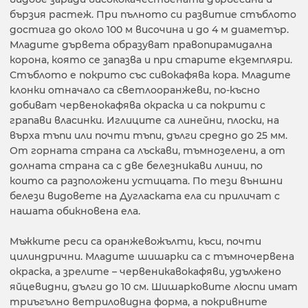
бързия растеж. При пълното си развитие стъблото
достига до около 100 м височина и до 4 м диаметър.
Младите дървета образуват правопирамидална
корона, която се запазва и при старите екземпляри.
Стъблото е покрито със сивокафява кора. Младите
клонки отначало са светлооранжеви, по-късно
добиват червенокафява окраска и са покрити с
грапави власинки. Иглиците са линейни, плоски, на
върха тъпи или почти тъпи, дълги средно до 25 мм.
От горната страна са лъскави, тъмнозелени, а от
долната страна са с две белезникави линии, по
които са разположени устицата. По тези външни
белези видовете на Дугласката ела си приличат с
нашата обикновена ела.
Мъжките реси са оранжевожълти, къси, почти
цилиндрични. Младите шишарки са с тъмночервена
окраска, а зрелите – червеникавокафяви, удължено
яйцевидни, дълги до 10 см. Шишарковите люспи имат
триъгълно ветриловидна форма, а покривните