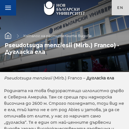
EN
Каталог на растителните видове
Pseudotsuga menziesii (Mirb.) Franco) -
Дугласка ела
Pseudotsuga
menziesii
(Mirb.) Franco –
Дугласка ела
Родината на това бързорастящо иглолистно дърво
е Северна Америка. Там се среща при надморска
височина до 2600 м. Строго погледнато, този вид не
е ела, тъй като не е от род Abies и затова, за да се
отличава от елите, у нас го наричат само
„дугласка“. Тя е един от най-ценните дървесни
видове заради висококачествената дървесина и